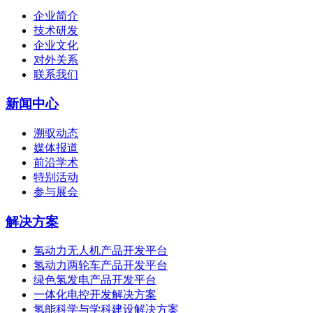
企业简介
技术研发
企业文化
对外关系
联系我们
新闻中心
溯驭动态
媒体报道
前沿学术
特别活动
参与展会
解决方案
氢动力无人机产品开发平台
氢动力两轮车产品开发平台
绿色氢发电产品开发平台
一体化电控开发解决方案
氢能科学与学科建设解决方案