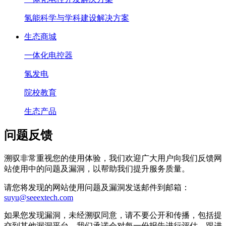
氢能科学与学科建设解决方案
生态商城
一体化电控器
氢发电
院校教育
生态产品
问题反馈
溯驭非常重视您的使用体验，我们欢迎广大用户向我们反馈网
站使用中的问题及漏洞，以帮助我们提升服务质量。
请您将发现的网站使用问题及漏洞发送邮件到邮箱：
suyu@seeextech.com
如果您发现漏洞，未经溯驭同意，请不要公开和传播，包括提
交到其他漏洞平台。我们承诺会对每一份报告进行评估、跟进