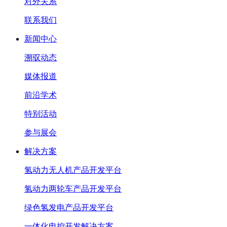
对外关系
联系我们
新闻中心
溯驭动态
媒体报道
前沿学术
特别活动
参与展会
解决方案
氢动力无人机产品开发平台
氢动力两轮车产品开发平台
绿色氢发电产品开发平台
一体化电控开发解决方案