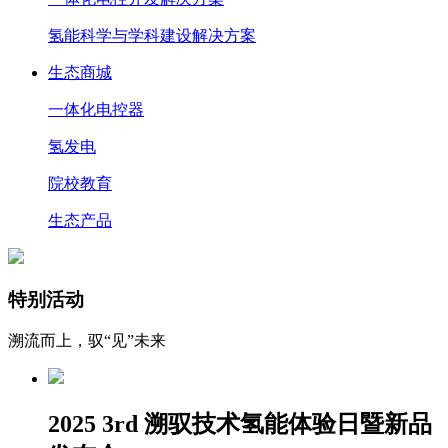
氢能科学与学科建设解决方案
生态商城
一体化电控器
氢发电
院校教育
生态产品
特别活动
溯流而上，驭“见”未来
2025 3rd 溯驭技术氢能体验日暨新品