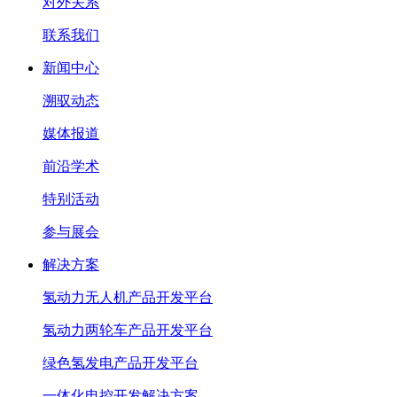
对外关系
联系我们
新闻中心
溯驭动态
媒体报道
前沿学术
特别活动
参与展会
解决方案
氢动力无人机产品开发平台
氢动力两轮车产品开发平台
绿色氢发电产品开发平台
一体化电控开发解决方案