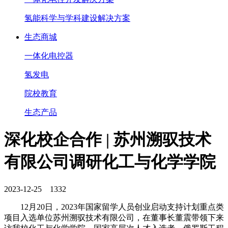
氢能科学与学科建设解决方案
生态商城
一体化电控器
氢发电
院校教育
生态产品
深化校企合作 | 苏州溯驭技术
有限公司调研化工与化学学院
2023-12-25 1332
12月20日，2023年国家留学人员创业启动支持计划重点类
项目入选单位苏州溯驭技术有限公司，在董事长董震带领下来