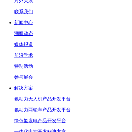
对外关系
联系我们
新闻中心
溯驭动态
媒体报道
前沿学术
特别活动
参与展会
解决方案
氢动力无人机产品开发平台
氢动力两轮车产品开发平台
绿色氢发电产品开发平台
一体化电控开发解决方案