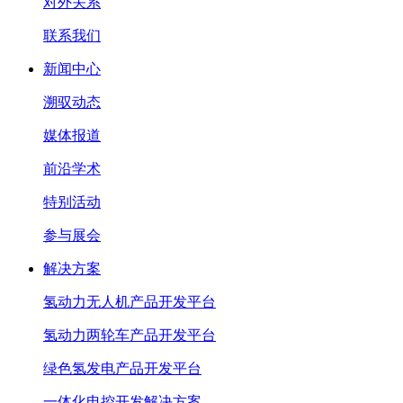
对外关系
联系我们
新闻中心
溯驭动态
媒体报道
前沿学术
特别活动
参与展会
解决方案
氢动力无人机产品开发平台
氢动力两轮车产品开发平台
绿色氢发电产品开发平台
一体化电控开发解决方案