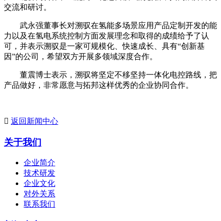
交流和研讨。
武永强董事长对溯驭在氢能多场景应用产品定制开发的能
力以及在氢电系统控制方面发展理念和取得的成绩给予了认
可，并表示溯驭是一家可规模化、快速成长、具有“创新基
因”的公司，希望双方开展多领域深度合作。
董震博士表示，溯驭将坚定不移坚持一体化电控路线，把
产品做好，非常愿意与拓邦这样优秀的企业协同合作。

返回新闻中心
关于我们
企业简介
技术研发
企业文化
对外关系
联系我们