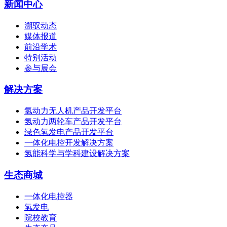
新闻中心
溯驭动态
媒体报道
前沿学术
特别活动
参与展会
解决方案
氢动力无人机产品开发平台
氢动力两轮车产品开发平台
绿色氢发电产品开发平台
一体化电控开发解决方案
氢能科学与学科建设解决方案
生态商城
一体化电控器
氢发电
院校教育