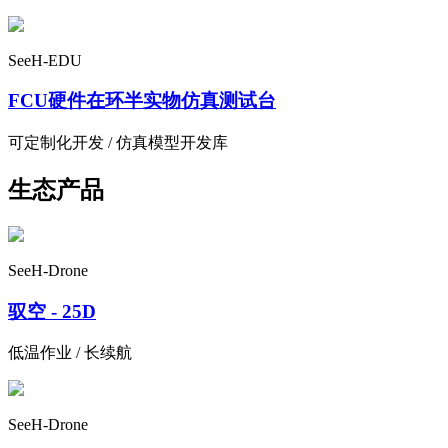
SeeH-EDU
FCU硬件在环半实物仿真测试台
可定制化开发 / 仿真模型开发库
生态产品
SeeH-Drone
驭空 - 25D
低温作业 / 长续航
SeeH-Drone