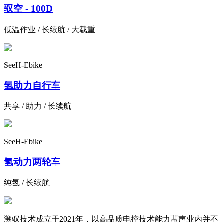
驭空 - 100D
低温作业 / 长续航 / 大载重
SeeH-Ebike
氢助力自行车
共享 / 助力 / 长续航
SeeH-Ebike
氢动力两轮车
纯氢 / 长续航
溯驭技术成立于2021年，以高品质电控技术能力蜚声业内并不