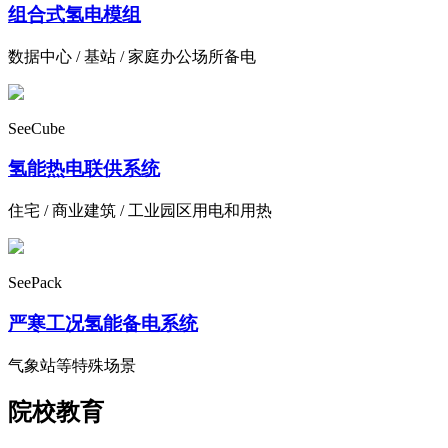
组合式氢电模组
数据中心 / 基站 / 家庭办公场所备电
SeeCube
氢能热电联供系统
住宅 / 商业建筑 / 工业园区用电和用热
SeePack
严寒工况氢能备电系统
气象站等特殊场景
院校教育